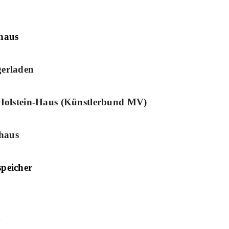
haus
erladen
-Holstein-Haus (Künstlerbund MV)
haus
speicher
d