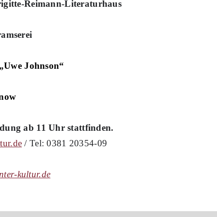
gitte-Reimann-Literaturhaus
ramserei
s „Uwe Johnson“
enow
dung ab 11 Uhr stattfinden.
tur.de
/
Tel: 0381 20354-09
ter-kultur.de