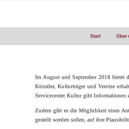
Zum
Inhalt
springen
Start
Über 
Im
August und September
201
8
bietet 
Künstler, Kulturträger und Vereine erha
Servicecenter Kultur gibt Informationen
Zudem gibt es die Möglichkeit eines A
gestellt werden sollen, auf ihre Plausibili