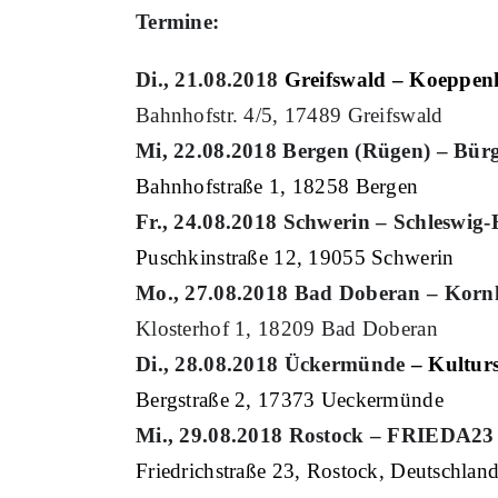
Termine:
Di
.,
21
.0
8
.2018
Greifswald – Koeppen
Bahnhofstr. 4/5, 17489 Greifswald
Mi
,
22
.0
8
.2018
Bergen (Rügen)
–
Bürg
Bahnhofstraße 1,
18258 Bergen
Fr
.,
24
.0
8
.2018
Schwerin – Schleswig
Puschkinstraße 1
2
, 19055 Schwerin
Mo
.,
27
.0
8
.2018
Bad Doberan – Korn
Klosterhof 1, 18209 Bad Doberan
D
i.,
28.
0
8
.2018 Ü
ckermünde
–
Kultur
B
ergstraße 2, 17373 Ueckermünde
Mi
.,
29.08
.2018 Rostock – FRIEDA23
Friedrichstraße 23, Rostock, Deutschlan