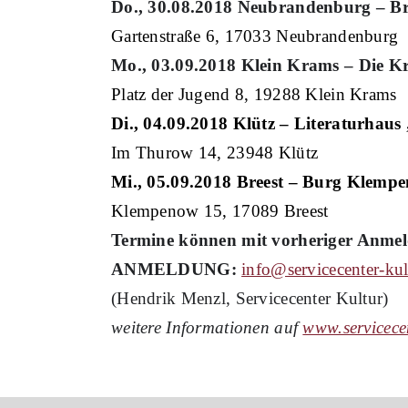
D
o
.,
30
.0
8
.2018
Neubrandenburg – Bri
Gartenstraße 6, 17033 Neubrandenburg
M
o
.,
03
.0
9
.201
8
Klein Krams – Die K
Platz der Jugend 8, 19288 Klein Krams
Di.,
0
4.0
9
.201
8
Klütz – Literaturhau
Im Thurow 14, 23948 Klütz
Mi.,
0
5.0
9
.201
8
Breest – Burg Klemp
Klempenow 15, 17089 Breest
Termine können
mit vorheriger Anmel
ANMELDUNG:
info@servicecenter-kul
(
Hendrik Menzl, Servicecenter Kultur)
weitere Informationen auf
www.servicecen