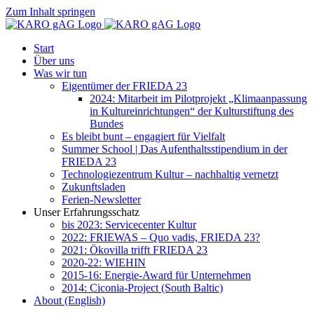
Zum Inhalt springen
Start
Über uns
Was wir tun
Eigentümer der FRIEDA 23
2024: Mitarbeit im Pilotprojekt „Klimaanpassung
in Kultureinrichtungen“ der Kulturstiftung des
Bundes
Es bleibt bunt – engagiert für Vielfalt
Summer School | Das Aufenthaltsstipendium in der
FRIEDA 23
Technologiezentrum Kultur – nachhaltig vernetzt
Zukunftsladen
Ferien-Newsletter
Unser Erfahrungsschatz
bis 2023: Servicecenter Kultur
2022: FRIEWAS – Quo vadis, FRIEDA 23?
2021: Ökovilla trifft FRIEDA 23
2020-22: WIEHIN
2015-16: Energie-Award für Unternehmen
2014: Ciconia-Project (South Baltic)
About (English)