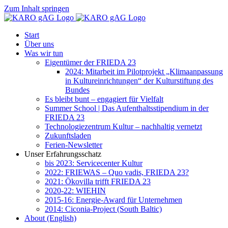
Zum Inhalt springen
Start
Über uns
Was wir tun
Eigentümer der FRIEDA 23
2024: Mitarbeit im Pilotprojekt „Klimaanpassung
in Kultureinrichtungen“ der Kulturstiftung des
Bundes
Es bleibt bunt – engagiert für Vielfalt
Summer School | Das Aufenthaltsstipendium in der
FRIEDA 23
Technologiezentrum Kultur – nachhaltig vernetzt
Zukunftsladen
Ferien-Newsletter
Unser Erfahrungsschatz
bis 2023: Servicecenter Kultur
2022: FRIEWAS – Quo vadis, FRIEDA 23?
2021: Ökovilla trifft FRIEDA 23
2020-22: WIEHIN
2015-16: Energie-Award für Unternehmen
2014: Ciconia-Project (South Baltic)
About (English)