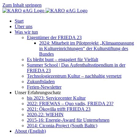
Zum Inhalt springen
Start
Über uns
Was wir tun
Eigentümer der FRIEDA 23
2024: Mitarbeit im Pilotprojekt „Klimaanpassung
in Kultureinrichtungen“ der Kulturstiftung des
Bundes
Es bleibt bunt – engagiert für Vielfalt
Summer School | Das Aufenthaltsstipendium in der
FRIEDA 23
Technologiezentrum Kultur – nachhaltig vernetzt
Zukunftsladen
Ferien-Newsletter
Unser Erfahrungsschatz
bis 2023: Servicecenter Kultur
2022: FRIEWAS – Quo vadis, FRIEDA 23?
2021: Ökovilla trifft FRIEDA 23
2020-22: WIEHIN
2015-16: Energie-Award für Unternehmen
2014: Ciconia-Project (South Baltic)
About (English)