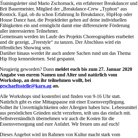
Trainingsleiter sind Mario Zschornack, ein erfahrener Breakdancer und
Brit Bauermeister, Mitglied der „Breakdance-Crew „Typhon“ aus
Rostock. Egal, ob du schon Erfahrung In Breakdance, HipHop oder
House Dance hast, die Projektleiter gehen auf deine individuellen
Fähigkeiten ein und ermöglicht damit eine differenzierte Förderung
aller interessierten Teilnehmer.
Gemeinsam werden im Laufe des Projekts Choreographien erarbeitet
und dir gezeigt, „Freestyle“ zu tanzen. Der Abschluss wird ein
öffentliches Showing sein.
Darüber hinaus werdet ihr auch andere Sachen rund um das Thema
Hip Hop kennenlernen. Seid gespannt.
Neugierig geworden? Dann
meldet euch bis zum 27. Januar 2020
Angabe von eurem Namen und Alter und natürlich vom
Workshop, an dem ihr teilnehmen wollt, bei
geschaeftsstelle@karo.ag
an.
Alle Workshops sind kostenfrei und finden von 9-16 Uhr statt.
Natürlich gibt es eine Mittagspause mit einer Essensverpflegung.
Solltet ihr Unverträglichkeiten oder Allergien haben bzw. Lebensmittel
aus persönlichen Gründen nicht verzehren, teilt uns das einfach mit.
Selbstverständlich übernehmen wir auch die Kosten für die
Essensversorgung und eure Anfahrt. Wir freuen uns auf euch!
Dieses Angebot wird im Rahmen von Kultur macht stark vom