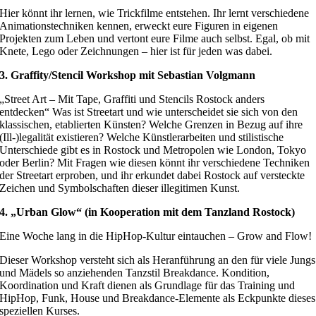
Hier könnt ihr lernen, wie Trickfilme entstehen. Ihr lernt verschiedene
Animationstechniken kennen, erweckt eure Figuren in eigenen
Projekten zum Leben und vertont eure Filme auch selbst. Egal, ob mit
Knete, Lego oder Zeichnungen – hier ist für jeden was dabei.
3. Graffity/Stencil Workshop mit Sebastian Volgmann
„Street Art – Mit Tape, Graffiti und Stencils Rostock anders
entdecken“ Was ist Streetart und wie unterscheidet sie sich von den
klassischen, etablierten Künsten? Welche Grenzen in Bezug auf ihre
(Ill-)legalität existieren? Welche Künstlerarbeiten und stilistische
Unterschiede gibt es in Rostock und Metropolen wie London, Tokyo
oder Berlin? Mit Fragen wie diesen könnt ihr verschiedene Techniken
der Streetart erproben, und ihr erkundet dabei Rostock auf versteckte
Zeichen und Symbolschaften dieser illegitimen Kunst.
4. „Urban Glow“ (in Kooperation mit dem Tanzland Rostock)
Eine Woche lang in die HipHop-Kultur eintauchen – Grow and Flow!
Dieser Workshop versteht sich als Heranführung an den für viele Jungs
und Mädels so anziehenden Tanzstil Breakdance. Kondition,
Koordination und Kraft dienen als Grundlage für das Training und
HipHop, Funk, House und Breakdance-Elemente als Eckpunkte dieses
speziellen Kurses.