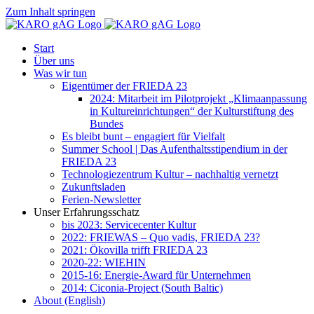
Zum Inhalt springen
Start
Über uns
Was wir tun
Eigentümer der FRIEDA 23
2024: Mitarbeit im Pilotprojekt „Klimaanpassung
in Kultureinrichtungen“ der Kulturstiftung des
Bundes
Es bleibt bunt – engagiert für Vielfalt
Summer School | Das Aufenthaltsstipendium in der
FRIEDA 23
Technologiezentrum Kultur – nachhaltig vernetzt
Zukunftsladen
Ferien-Newsletter
Unser Erfahrungsschatz
bis 2023: Servicecenter Kultur
2022: FRIEWAS – Quo vadis, FRIEDA 23?
2021: Ökovilla trifft FRIEDA 23
2020-22: WIEHIN
2015-16: Energie-Award für Unternehmen
2014: Ciconia-Project (South Baltic)
About (English)