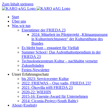
Zum Inhalt springen
Start
Über uns
Was wir tun
Eigentümer der FRIEDA 23
2024: Mitarbeit im Pilotprojekt „Klimaanpassung
in Kultureinrichtungen“ der Kulturstiftung des
Bundes
Es bleibt bunt – engagiert für Vielfalt
Summer School | Das Aufenthaltsstipendium in der
FRIEDA 23
Technologiezentrum Kultur – nachhaltig vernetzt
Zukunftsladen
Ferien-Newsletter
Unser Erfahrungsschatz
bis 2023: Servicecenter Kultur
2022: FRIEWAS – Quo vadis, FRIEDA 23?
2021: Ökovilla trifft FRIEDA 23
2020-22: WIEHIN
2015-16: Energie-Award für Unternehmen
2014: Ciconia-Project (South Baltic)
About (English)