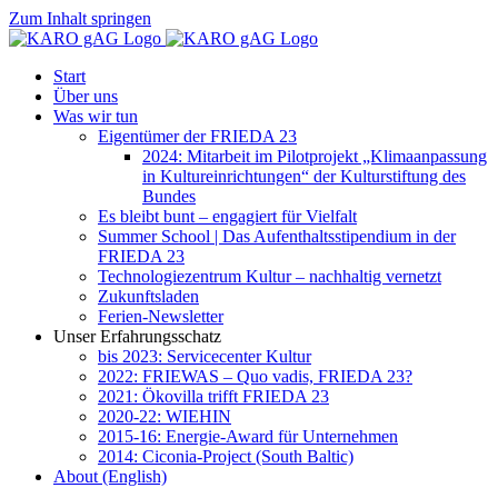
Zum Inhalt springen
Start
Über uns
Was wir tun
Eigentümer der FRIEDA 23
2024: Mitarbeit im Pilotprojekt „Klimaanpassung
in Kultureinrichtungen“ der Kulturstiftung des
Bundes
Es bleibt bunt – engagiert für Vielfalt
Summer School | Das Aufenthaltsstipendium in der
FRIEDA 23
Technologiezentrum Kultur – nachhaltig vernetzt
Zukunftsladen
Ferien-Newsletter
Unser Erfahrungsschatz
bis 2023: Servicecenter Kultur
2022: FRIEWAS – Quo vadis, FRIEDA 23?
2021: Ökovilla trifft FRIEDA 23
2020-22: WIEHIN
2015-16: Energie-Award für Unternehmen
2014: Ciconia-Project (South Baltic)
About (English)